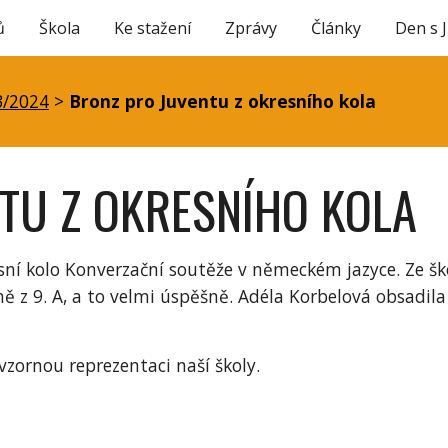
ů
Škola
Ke stažení
Zprávy
Články
Den s 
ip to main content
Skip to navigat
3/2024
>
Bronz pro Juventu z okresního kola
TU Z OKRESNÍHO KOLA
sní kolo Konverzační soutěže v německém jazyce. Ze šk
ně z 9. A, a to velmi úspěšně. Adéla Korbelová obsadil
vzornou reprezentaci naší školy.