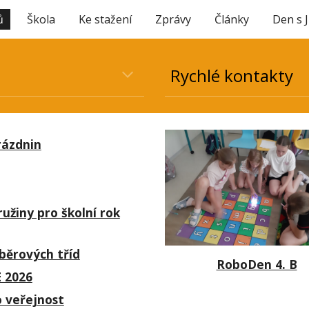
ů
Škola
Ke stažení
Zprávy
Články
Den s 
ip to main content
Skip to navigat
Rychlé kontakty
rázdnin
ružiny pro školní rok
běrových tříd
RoboDen 4. B
 2026
o veřejnost