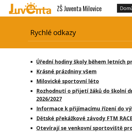
ZŠ Juventa Milovice
Dom
Sk
Rychlé odkazy
Úřední hodiny školy během letních p
Krásné prázdniny všem
Milovické sportovní léto
Rozhodnutí o přijetí žáků do školní d
2026/2027
Informace k přijímacímu řízení do vý
Dětské překážkové závody FTM RACE
Otevírají se venkovní sportoviště pr