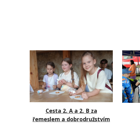
Cesta 2. A a 2. B za
řemeslem a dobrodružstvím