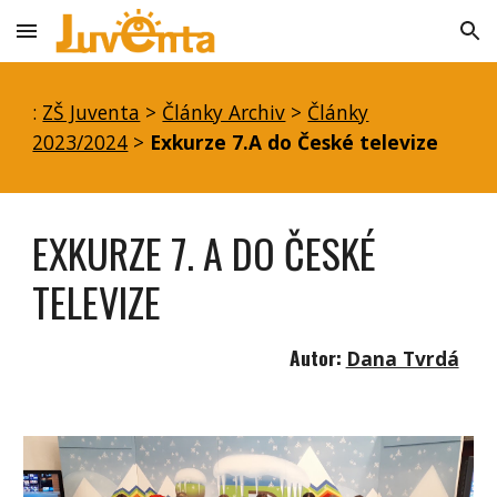
Skip to main content
Skip to navigation
:
ZŠ Juventa
>
Články Archiv
>
Články
2023/2024
>
Exkurze 7.A do České televize
EXKURZE 7. A DO ČESKÉ
TELEVIZE
Autor:
Dana Tvrdá