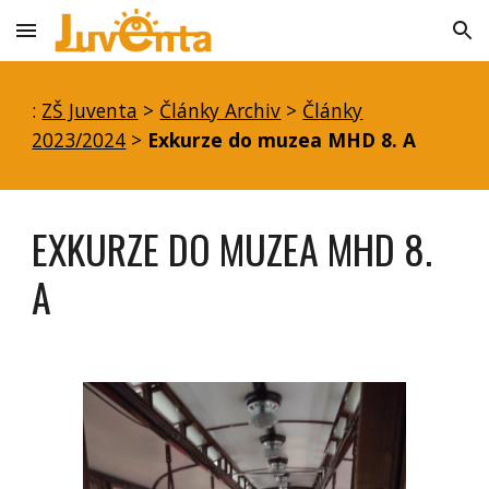
Skip to main content
Skip to navigation
:
ZŠ Juventa
>
Články Archiv
>
Články
2023/2024
>
Exkurze do muzea MHD 8. A
EXKURZE DO MUZEA MHD 8.
A