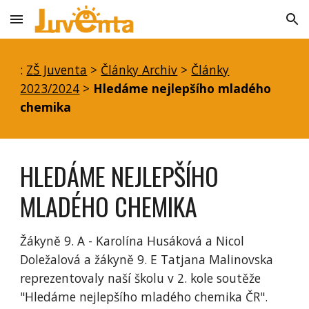
Skip to main content
Skip to navigation
:
ZŠ Juventa
>
Články Archiv
>
Články
2023/2024
>
Hledáme nejlepšího mladého
chemika
HLEDÁME NEJLEPŠÍHO
MLADÉHO CHEMIKA
Žákyně 9. A - Karolína Husáková a Nicol
Doležalová a žákyně 9. E Tatjana Malinovska
reprezentovaly naší školu v 2. kole soutěže
"Hledáme nejlepšího mladého chemika ČR".