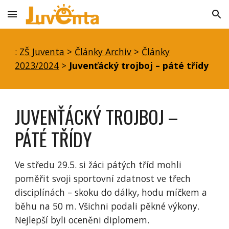
Skip to main content
Skip to navigation
:
ZŠ Juventa
>
Články Archiv
>
Články
2023/2024
>
Juvenťácký trojboj – páté třídy
JUVENŤÁCKÝ TROJBOJ –
PÁTÉ TŘÍDY
Ve středu 29.5. si žáci pátých tříd mohli
poměřit svoji sportovní zdatnost ve třech
disciplínách – skoku do dálky, hodu míčkem a
běhu na 50 m. Všichni podali pěkné výkony.
Nejlepší byli oceněni diplomem.