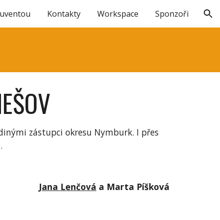
Juventou
Kontakty
Workspace
Sponzoři
ion
NEŠOV
edinými zástupci okresu Nymburk. I přes
o.
Jana Lenčová
a Marta Píšková