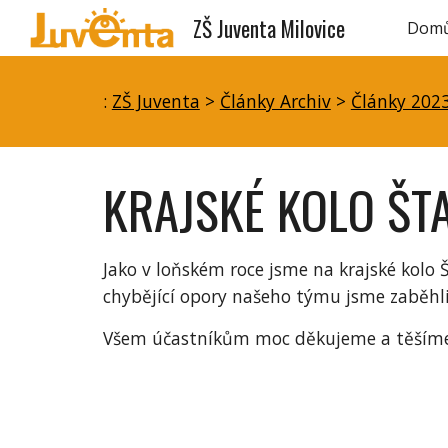
ZŠ Juventa Milovice
Dom
Sk
:
ZŠ Juventa
>
Články Archiv
>
Články 202
KRAJSKÉ KOLO ŠT
Jako v loňském roce jsme na krajské kolo 
chybějící opory našeho týmu jsme zaběhli n
Všem účastníkům moc děkujeme a těšíme 