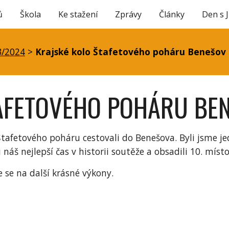
ů
Škola
Ke stažení
Zprávy
Články
Den s 
ip to main content
Skip to navigat
3/2024
>
Krajské kolo Štafetového poháru Benešov
AFETOVÉHO POHÁRU BE
Štafetového poháru cestovali do Benešova. Byli jsme j
áš nejlepší čas v historii soutěže a obsadili 10. míst
se na další krásné výkony.