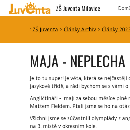
ZŠ Juventa Milovice
Dom
Sk
:
ZŠ Juventa
>
Články Archiv
>
Články 202
MAJA - NEPLECHA
Je to tu super! Je věta, která se nejčastě
jazykové třídě, a rádi bychom se s vámi o n
Angličtináři - mají za sebou měsíce plné
Mattem Fieldem. Ptali jsme se ho na otázk
Všichni jsme se zúčastnili olympiády z ang
na 3. místě v okresním kole.