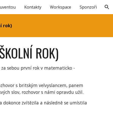
Juventou
Kontakty
Workspace
Sponzoři
ion
í rok)
ŠKOLNÍ ROK)
me za sebou první rok v matematicko -
 rozhovor s britským velvyslancem, panem
svých slov, rozhovor s námi opravdu užil.
ka dokonce zvítězila a následně se umístila