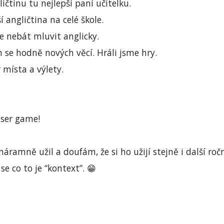
ičtinu tu nejlepší paní učitelku.
í angličtina na celé škole.
se nebát mluvit anglicky.
 se hodně nových věcí. Hráli jsme hry.
 místa a výlety.
aser game!
náramně užil a doufám, že si ho užijí stejně i další ročn
se co to je “kontext”. 😁