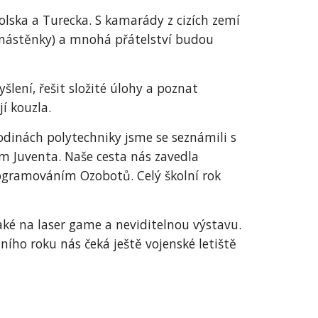
olska a Turecka. S kamarády z cizích zemí
ní nástěnky) a mnohá přátelství budou
ení, řešit složité úlohy a poznat
í kouzla.
odinách polytechniky jsme se seznámili s
m Juventa. Naše cesta nás zavedla
rogramováním Ozobotů. Celý školní rok
také na laser game a neviditelnou výstavu.
ího roku nás čeká ještě vojenské letiště