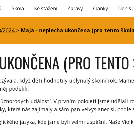
ů
Škola
Ke stažení
Zprávy
Články
Den s 
ip to main content
Skip to navigat
3/2024
>
MaJa - neplecha ukončena (pro tento školn
 UKONČENA (PRO TENTO 
ji ozývala, když děti hodnotily uplynulý školní rok. Má
ěj podělili.
 různorodých událostí. V prvním pololetí jsme udělali
y, které nás zajímaly a sám pan velvyslanec si, podle 
lického jazyka, kde jsme byli velmi úspěšní. Naše Viol