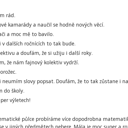
em rád.
nové kamarády a naučil se hodně nových věcí.
ači a moc mě to bavilo.
 v dalších ročnících to tak bude.
ktivu a doufám, že si užiju i další roky.
m, že nám fajnový kolektiv vydrží.
orožec.
 ji neumím slovy popsat. Doufám, že to tak zůstane i na
m do školy.
uper výletech!
atematické půlce probíráme více dopodrobna matematik
 se v jiných předmětech nebere. MáJa je moc super a ro