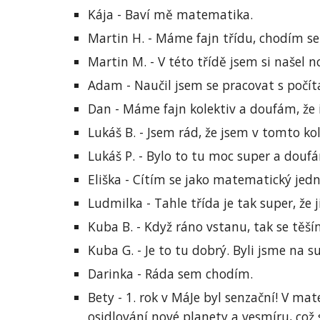
Kája - Baví mě matematika.
Martin H. - Máme fajn třídu, chodím s
Martin M. - V této třídě jsem si našel 
Adam - Naučil jsem se pracovat s počít
Dan - Máme fajn kolektiv a doufám, že i
Lukáš B. - Jsem rád, že jsem v tomto kole
Lukáš P. - Bylo to tu moc super a doufá
Eliška - Cítím se jako matematický jedn
Ludmilka - Tahle třída je tak super, že
Kuba B. - Když ráno vstanu, tak se těší
Kuba G. - Je to tu dobrý. Byli jsme na s
Darinka - Ráda sem chodím.
Bety - 1. rok v MáJe byl senzační! V m
osidlování nové planety a vesmíru, což