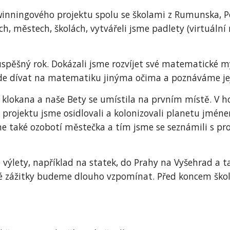
Twinningového projektu spolu se školami z Rumunska, P
ch, městech, školách, vytvářeli jsme padlety (virtuál
šný rok. Dokázali jsme rozvíjet své matematické myšl
de dívat na matematiku jinýma očima a poznáváme jej
 klokana a naše Bety se umístila na prvním místě. V h
projektu jsme osidlovali a kolonizovali planetu jméne
sme také ozobotí městečka a tím jsme se seznámili s p
é výlety, například na statek, do Prahy na Vyšehrad a 
né zážitky budeme dlouho vzpomínat. Před koncem školn