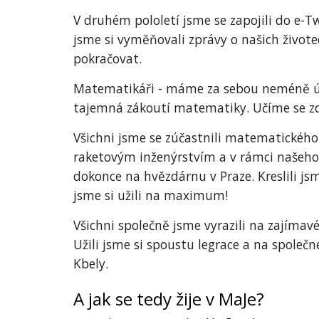
V druhém pololetí jsme se zapojili do e-
jsme si vyměňovali zprávy o našich živote
pokračovat.
Matematikáři - máme za sebou neméně úspě
tajemná zákoutí matematiky. Učíme se z
Všichni jsme se zúčastnili matematického
raketovým inženýrstvím a v rámci našeho 
dokonce na hvězdárnu v Praze. Kreslili j
jsme si užili na maximum!
Všichni společně jsme vyrazili na zajímav
Užili jsme si spoustu legrace a na společ
Kbely.
A jak se tedy žije v MaJe?