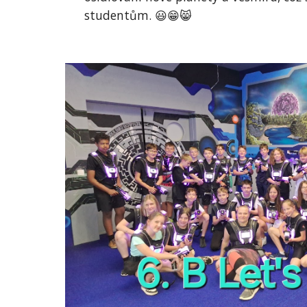
studentům. 😃😁😸