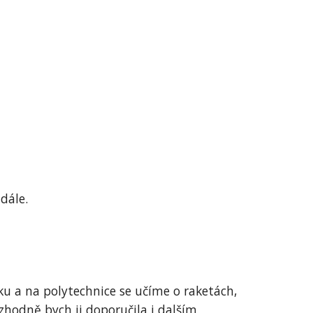
dále.
u a na polytechnice se učíme o raketách,
zhodně bych ji doporučila i dalším