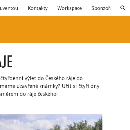
Juventou
Kontakty
Workspace
Sponzoři
ion
JE
a čtyřdenní výlet do Českého ráje do
ž máme uzavřené známky? Užít si čtyři dny
i směrem do ráje českého!