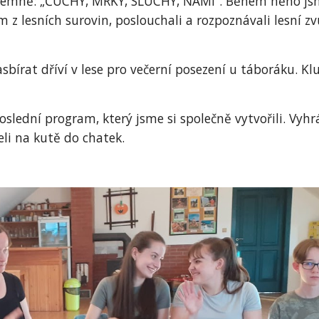
jemně: „ČUCHY, MRKY, SLUCHY, ŇAMI“. Během něho jsme
fém z lesních surovin, poslouchali a rozpoznávali lesní
bírat dříví v lese pro večerní posezení u táboráku. Kluc
lední program, který jsme si společně vytvořili. Vyhrá
eli na kutě do chatek.