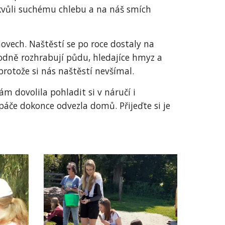
 kvůli suchému chlebu a na náš smích
hovech. Naštěstí se po roce dostaly na
bodně rozhrabují půdu, hledajíce hmyz a
rotože si nás naštěstí nevšímal.
 dovolila pohladit si v náručí i
páče dokonce odvezla domů. Přijeďte si je