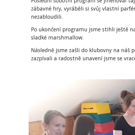
Poslední sobotní program se jmenoval ta
zábavné hry, vyráběli si svůj vlastní par
nezabloudili.
Po ukončení programu jsme stihli ještě nas
sladké marshmallow.
Následně jsme zašli do klubovny na náš pos
zazpívali a radostně unavení jsme se vrac