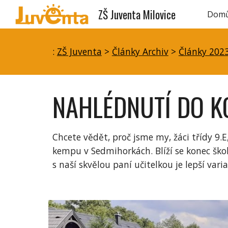
ZŠ Juventa Milovice
Dom
Sk
:
ZŠ Juventa
>
Články Archiv
>
Články 202
NAHLÉDNUTÍ DO K
Chcete vědět, proč jsme my, žáci třídy 9.E,
kempu v Sedmihorkách. Blíží se konec škol
s naší skvělou paní učitelkou je lepší var