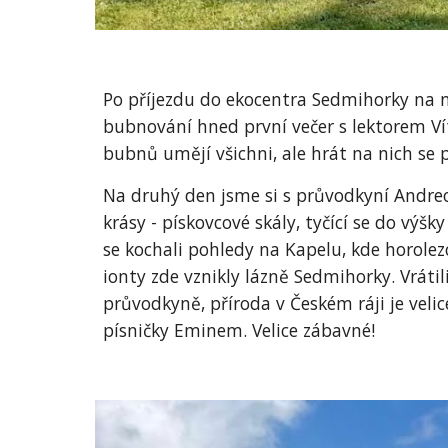
Po příjezdu do ekocentra Sedmihorky na n
bubnování hned první večer s lektorem Ví
bubnů umějí všichni, ale hrát na nich se
Na druhý den jsme si s průvodkyní Andreou
krásy - pískovcové skály, tyčící se do v
se kochali pohledy na Kapelu, kde horol
ionty zde vznikly lázně Sedmihorky. Vrátili
průvodkyně, příroda v Českém ráji je velic
písničky Eminem. Velice zábavné!