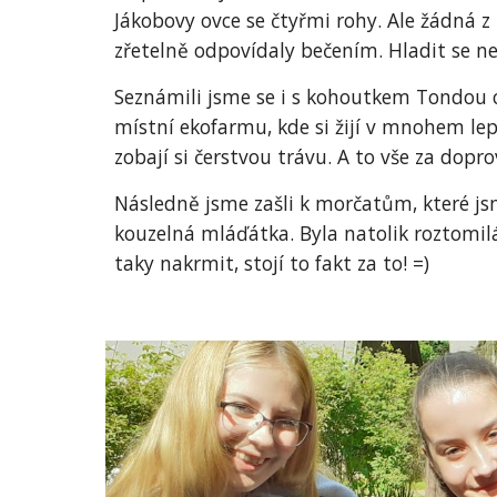
Jákobovy ovce se čtyřmi rohy. Ale žádná 
zřetelně odpovídaly bečením. Hladit se n
Seznámili jsme se i s kohoutkem Tondou ch
místní ekofarmu, kde si žijí v mnohem lep
zobají si čerstvou trávu. A to vše za dop
Následně jsme zašli k morčatům, které js
kouzelná mláďátka. Byla natolik roztomilá
taky nakrmit, stojí to fakt za to! =)