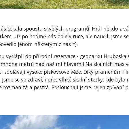
ás čekala spousta skvělých programů. Hrál někdo z vás
tkem. Už po hodině nás bolely ruce, ale naučili jsme 
 povedlo jenom některým z nás =).
 vyšlápli do přírodní rezervace - geoparku Hruboskalsk
ýšky mnoha metrů nad našimi hlavami! Na skalních mas
ezci zdolávají vysoké pískovcové věže. Díky pramenům
 jsme se ve zdraví, i přes vlhké skalní stezky, kde byl
e rozmanitá a pestrá. Poslouchali jsme nejen zpívání ptá