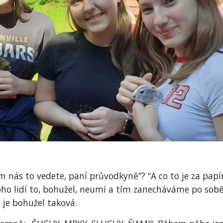
m nás to vedete, paní průvodkyně”? “A co to je za papí
oho lidí to, bohužel, neumí a tím zanecháváme po sobě 
 je bohužel taková.