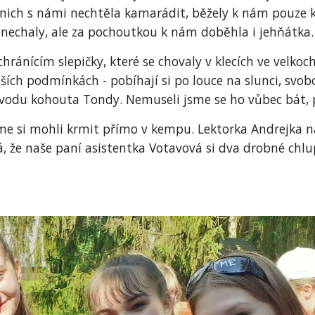
z nich s námi nechtěla kamarádit, běžely k nám pouze
enechaly, ale za pochoutkou k nám doběhla i jehňátka.
ránícím slepičky, které se chovaly v klecích ve velkoc
ších podmínkách - pobíhají si po louce na slunci, svo
rovodu kohouta Tondy. Nemuseli jsme se ho vůbec bát, p
me si mohli krmit přímo v kempu. Lektorka Andrejka nám
, že naše paní asistentka Votavová si dva drobné chlu