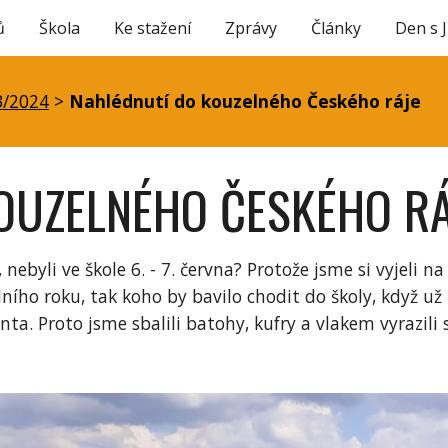
ů
Škola
Ke stažení
Zprávy
Články
Den s 
ip to main content
Skip to navigat
3/2024
>
Nahlédnutí do kouzelného Českého ráje
OUZELNÉHO ČESKÉHO RÁ
 nebyli ve škole 6. - 7. června? Protože jsme si vyjeli n
ního roku, tak koho by bavilo chodit do školy, když u
ianta. Proto jsme sbalili batohy, kufry a vlakem vyrazil