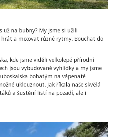
 už na bubny? My jsme si užili
se hrát a mixovat různé rytmy. Bouchat do
a, kde jsme viděli velkolepé přírodní
ivech jsou vybudované vyhlídky a my jsme
 Hruboskalska bohatým na vápenaté
o možné uklouznout. Jak říkala naše skvělá
ků a šustění listí na pozadí, ale i