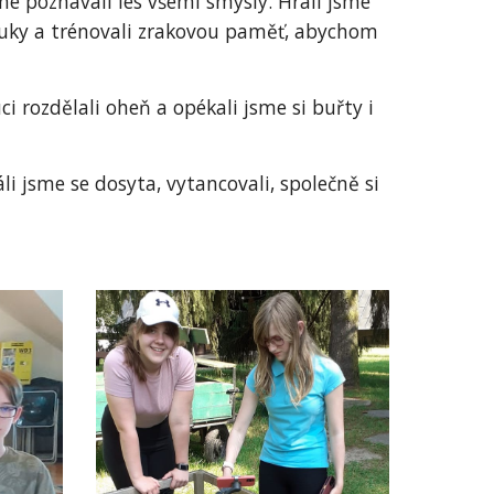
 poznávali les všemi smysly. Hráli jsme
 zvuky a trénovali zrakovou paměť, abychom
i rozdělali oheň a opékali jsme si buřty i
li jsme se dosyta, vytancovali, společně si