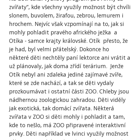
zvířaty“, kde všechny využily možnost být chvíli
slonem, buvolem, žirafou, zebrou, lemurem i
hrochem. Nejvíc však vzpomínají na to, jak si
mohly pohladit pravého afrického ježka a
Otíka - samce krajty královské. Otík přesto, že
je had, byl velmi přátelský. Dokonce ho
některé děti nechtěly paní lektorce ani vrátit a
už plánovaly, jak doma zřídí terárium. Jenže
Otík nebyl ani zdaleka jediné zajímavé zvíře,
které se zde nachází, a tak se děti vydaly
prozkoumávat i ostatní části ZOO. Chleby jsou
nádhernou zoologickou zahradou. Děti viděly
jak exotická, tak domácí zvířata. Některá
zvířata v ZOO si děti mohly i pohladit a tam,
kde to nešlo, má ZOO připravené interaktivní
prvky. Děti například ve lvinci využily možnost