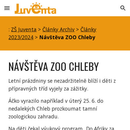
Skip to main content
Skip to navigation
:
ZŠ Juventa
>
Články Archiv
>
Články
2023/2024
>
Návštěva ZOO Chleby
NÁVŠTĚVA ZOO CHLEBY
Letní prázdniny se nezadržitelně blíží i děti z
přípravných tříd vyjely za zážitky.
Áčko vyrazilo například v úterý 25. 6. do
nedalekých Chleb prozkoumat tamní
zoologickou zahradu.
Na děti čekal výukový program „Do Afriky za