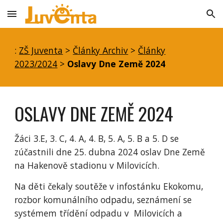
Skip to main content
Skip to navigation
:
ZŠ Juventa
>
Články Archiv
>
Články
2023/2024
>
Oslavy Dne Země 2024
OSLAVY DNE ZEMĚ 2024
Žáci 3.E, 3. C, 4. A, 4. B, 5. A, 5. B a 5. D se
zúčastnili dne 25. dubna 2024 oslav Dne Země
na Hakenově stadionu v Milovicích.
Na děti čekaly soutěže v infostánku Ekokomu,
rozbor komunálního odpadu, seznámení se
systémem třídění odpadu v Milovicích a