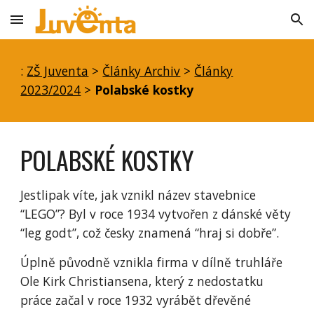
Skip to main content
Skip to navigation
:
ZŠ Juventa
>
Články Archiv
>
Články
2023/2024
>
Polabské kostky
POLABSKÉ KOSTKY
Jestlipak víte, jak vznikl název stavebnice
“LEGO”? Byl v roce 1934 vytvořen z dánské věty
“leg godt”, což česky znamená “hraj si dobře”.
Úplně původně vznikla firma v dílně truhláře
Ole Kirk Christiansena, který z nedostatku
práce začal v roce 1932 vyrábět dřevěné