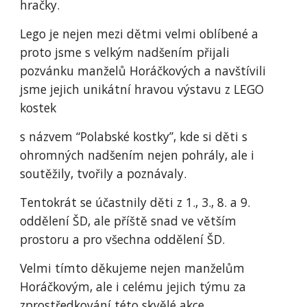
hračky.
Lego je nejen mezi dětmi velmi oblíbené a
proto jsme s velkým nadšením přijali
pozvánku manželů Horáčkových a navštívili
jsme jejich unikátní hravou výstavu z LEGO
kostek
s názvem “Polabské kostky”, kde si děti s
ohromných nadšením nejen pohrály, ale i
soutěžily, tvořily a poznávaly.
Tentokrát se účastnily děti z 1., 3., 8. a 9.
oddělení ŠD, ale příště snad ve větším
prostoru a pro všechna oddělení ŠD.
Velmi tímto děkujeme nejen manželům
Horáčkovým, ale i celému jejich týmu za
zprostředkování této skvělé akce.