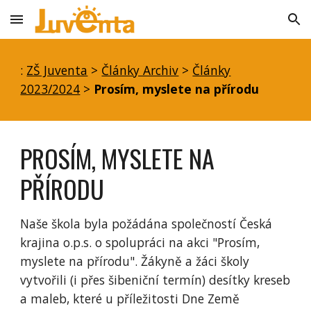
Skip to main content
Skip to navigation
:
ZŠ Juventa
>
Články Archiv
>
Články
2023/2024
>
Prosím, myslete na přírodu
PROSÍM, MYSLETE NA
PŘÍRODU
Naše škola byla požádána společností Česká
krajina o.p.s. o spolupráci na akci "Prosím,
myslete na přírodu". Žákyně a žáci školy
vytvořili (i přes šibeniční termín) desítky kreseb
a maleb, které u příležitosti Dne Země