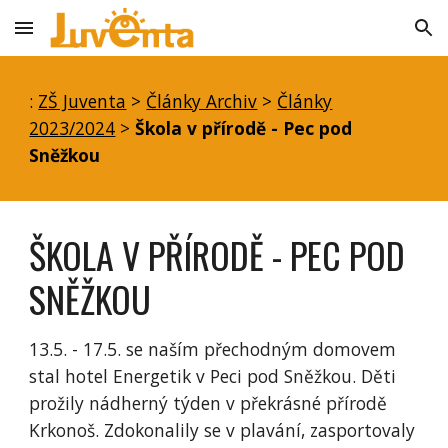
Skip to main content
Skip to navigation
:
ZŠ Juventa
>
Články Archiv
>
Články
2023/2024
>
Škola v přírodě - Pec pod
Sněžkou
ŠKOLA V PŘÍRODĚ - PEC POD
SNĚŽKOU
13.5. - 17.5. se naším přechodným domovem
stal hotel Energetik v Peci pod Sněžkou. Děti
prožily nádherný týden v překrásné přírodě
Krkonoš. Zdokonalily se v plavání, zasportovaly