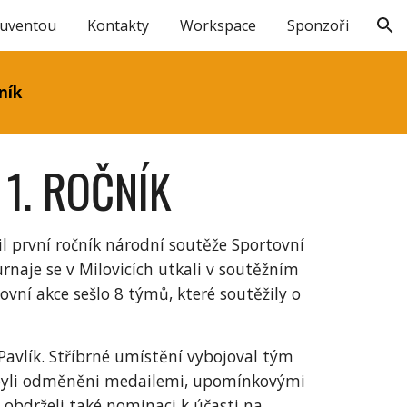
Juventou
Kontakty
Workspace
Sponzoři
ion
ník
1. ROČNÍK
l první ročník národní soutěže Sportovní
rnaje se v Milovicích utkali v soutěžním
tovní akce sešlo 8 týmů, které soutěžily o
t Pavlík. Stříbrné umístění vybojoval tým
e byli odměněni medailemi, upomínkovými
, obdrželi také nominaci k účasti na