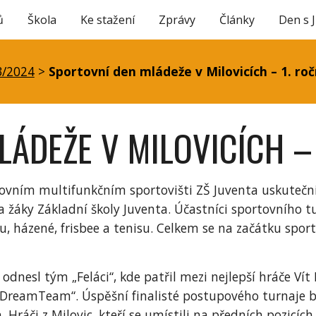
ů
Škola
Ke stažení
Zprávy
Články
Den s 
ip to main content
Skip to navigat
3/2024
>
Sportovní den mládeže v Milovicích – 1. roč
ÁDEŽE V MILOVICÍCH – 
kovním multifunkčním sportovišti ZŠ Juventa uskutečni
a žáky Základní školy Juventa. Účastníci sportovního tu
alu, házené, frisbee a tenisu. Celkem se na začátku spor
h odnesl tým „Feláci“, kde patřil mezi nejlepší hráče Ví
m „DreamTeam“. Úspěšní finalisté postupového turnaj
Hráči z Milovic, kteří se umístili na předních pozicích