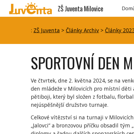
ZŠ Juventa Milovice
Dom
Sk
:
ZŠ Juventa
>
Články Archiv
>
Články 202
SPORTOVNÍ DEN ML
Ve čtvrtek, dne 2. května 2024, se na ven
den mládeže v Milovicích pro místní děti 
pětiboji, který byl složen z fotbalu, florb
nejúspěšnější družstvo turnaje.
Celkové vítězství si na turnaji v Milovicíc
„Jalovci“ a bronzovou příčku obsadil tý
diplomy a řadou dalších sponzorských cen. 