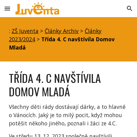
Skip to main content
Skip to navigation
:
ZŠ Juventa
>
Články Archiv
>
Články
2023/2024
>
Třída 4. C navštívila Domov
Mladá
TŘÍDA 4. C NAVŠTÍVILA
DOMOV MLADÁ
Všechny děti rády dostávají dárky, a to hlavně
o Vánocích. Jaký je to milý pocit, když mohou
potěšit někoho jiného, poznali i žáci ze 4.C.
Ve středu 13. 12. 2023 společně navštívili