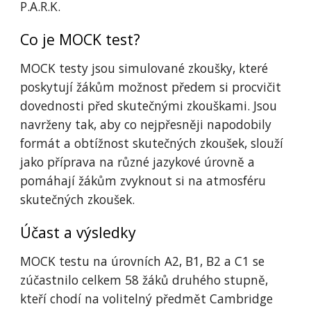
P.A.R.K.
Co je MOCK test?
MOCK testy jsou simulované zkoušky, které
poskytují žákům možnost předem si procvičit
dovednosti před skutečnými zkouškami. Jsou
navrženy tak, aby co nejpřesněji napodobily
formát a obtížnost skutečných zkoušek, slouží
jako příprava na různé jazykové úrovně a
pomáhají žákům zvyknout si na atmosféru
skutečných zkoušek.
Účast a výsledky
MOCK testu na úrovních A2, B1, B2 a C1 se
zúčastnilo celkem 58 žáků druhého stupně,
kteří chodí na volitelný předmět Cambridge