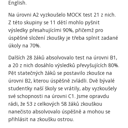
English.
Na úrovni A2 vyzkoušelo MOCK test 21 z nich.
Z této skupiny se 11 dětí mohlo pyšnit
výsledky přesahujícími 90%, přičemž pro
úspěšné složení zkoušky je třeba splnit zadané
úkoly na 70%.
Dalších 28 žáků absolvovalo test na úrovni B1,
a 20 z nich dosáhlo výsledků převyšujících 80%.
Pět statečných žáků se postavilo zkoušce na
úrovni B2, kterou úspěšně zvládli. Dvě bývalé
studentky naší školy se vrátily, aby vyzkoušely
své schopnosti na úrovni C1. Jsme opravdu
rádi, že 53 z celkových 58 žáků zkouškou
nanečisto absolvovalo úspěšně a mohou se
přihlásit na zkoušku ostrou.