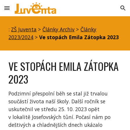
Skip to main content
Skip to navigation
:
ZŠ Juventa
>
Články Archiv
>
Články
2023/2024
>
Ve stopách Emila Zátopka 2023
VE STOPÁCH EMILA ZÁTOPKA
2023
Podzimní přespolní běh se stal již trvalou
součástí života naší školy. Další ročník se
uskutečnil ve středu 25. 10. 2023 opět
v lokalitě Josefovských tůní. Počasí nám po
deštivých a chladnějších dnech ukázalo