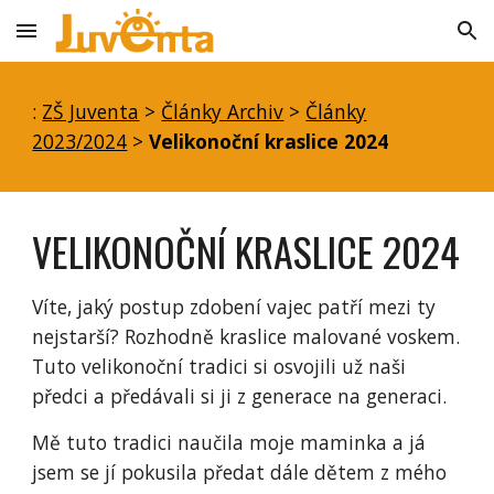
Skip to main content
Skip to navigation
:
ZŠ Juventa
>
Články Archiv
>
Články
2023/2024
>
Velikonoční kraslice 2024
VELIKONOČNÍ KRASLICE 2024
Víte, jaký postup zdobení vajec patří mezi ty
nejstarší? Rozhodně kraslice malované voskem.
Tuto velikonoční tradici si osvojili už naši
předci a předávali si ji z generace na generaci.
Mě tuto tradici naučila moje maminka a já
jsem se jí pokusila předat dále dětem z mého