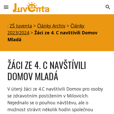
Skip to main content
Skip to navigation
:
ZŠ Juventa
>
Články Archiv
>
Články
2023/2024
>
Žáci ze 4. C navštívili Domov
Mladá
ŽÁCI ZE 4. C NAVŠTÍVILI
DOMOV MLADÁ
V úterý žáci ze 4.C navštívili Domov pro osoby
se zdravotním postižením v Milovicích.
Nejednalo se o pouhou návštěvu, ale o
možnost strávit několik hodin společnou