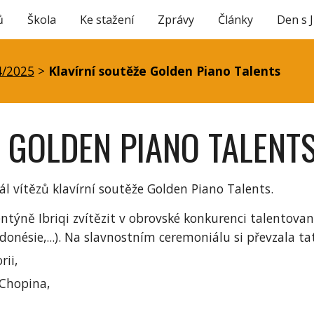
ů
Škola
Ke stažení
Zprávy
Články
Den s 
ip to main content
Skip to navigat
4/2025
>
Klavírní soutěže Golden Piano Talents
 GOLDEN PIANO TALENT
tál vítězů klavírní soutěže Golden Piano Talents.
entýně Ibriqi zvítězit v obrovské konkurenci talentovaný
donésie,...). Na slavnostním ceremoniálu si převzala t
rii,
 Chopina,