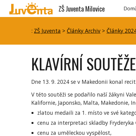
ZŠ Juventa Milovice
Dom
Sk
:
ZŠ Juventa
>
Články Archiv
>
Články 202
KLAVÍRNÍ SOUTĚŽE
Dne 13. 9. 2024 se v Makedonii konal reci
V této soutěži se podařilo naší žákyni Val
Kalifornie, Japonsko, Malta, Makedonie, In
zlatou medaili za 1. místo ve své katego
cenu za interpretaci skladby Fryderyka
cenu za uměleckou vyspělost,