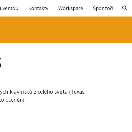
Juventou
Kontakty
Workspace
Sponzoři
ion
S
ch klavíristů z celého světa (Texas,
ato ocenění: