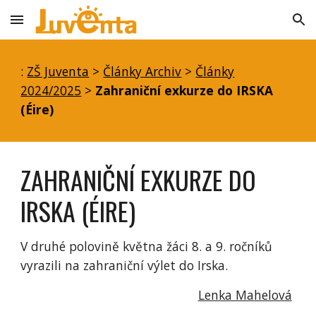
Skip to main content
Skip to navigation
:
ZŠ Juventa
>
Články Archiv
>
Články
2024/2025
>
Zahraniční exkurze do IRSKA
(Éire)
ZAHRANIČNÍ EXKURZE DO
IRSKA (ÉIRE)
V druhé polovině května žáci 8. a 9. ročníků
vyrazili na zahraniční výlet do Irska.
Lenka Mahelová