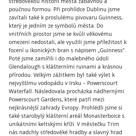
středověkou historii města zábavnou a
poučnou formou. Při prohlídce Dublinu jsme
zavítali také k proslulému pivovaru Guinness,
který je jedním ze symbolů města. Do
vnitřních prostor jsme se kvůli věkovému
omezení nedostali, ale využili jsme příležitost k
focení u ikonických bran s nápisem „Guinness“.
Poté jsme zamířili i do malebného údolí
Glendalough s klášterními ruinami a krásnou
přírodou. Velkým zážitkem byl také výlet k
nejvyššímu vodopádu v Irsku – Powerscourt
Waterfall. Následovala procházka nádhernými
Powerscourt Gardens, které patří mezi
nejkrásnější zahrady Evropy. Prohlédli jsme si
také starobylý klášterní areál Monasterboice s
unikátními keltskými kříži. V městečku Trim
nás nadchly středověké hradby a slavný hrad