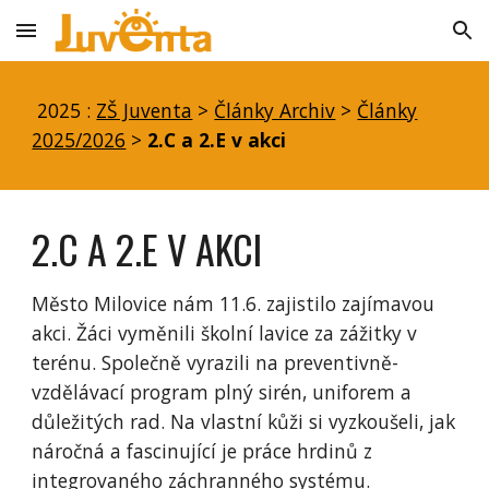
Skip to main content
Skip to navigation
2025 :
ZŠ Juventa
>
Články Archiv
>
Články
2025/2026
>
2.C a 2.E v akci
2.C A 2.E V AKCI
Město Milovice nám 11.6. zajistilo zajímavou
akci. Žáci vyměnili školní lavice za zážitky v
terénu. Společně vyrazili na preventivně-
vzdělávací program plný sirén, uniforem a
důležitých rad. Na vlastní kůži si vyzkoušeli, jak
náročná a fascinující je práce hrdinů z
integrovaného záchranného systému.