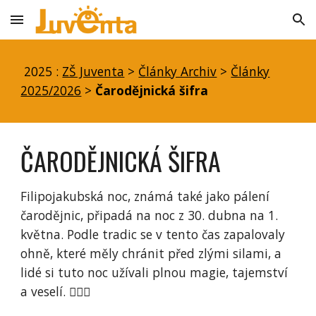
Skip to main content
Skip to navigation
2025 :
ZŠ Juventa
>
Články Archiv
>
Články
2025/2026
>
Čarodějnická šifra
ČARODĚJNICKÁ ŠIFRA
Filipojakubská noc, známá také jako pálení
čarodějnic, připadá na noc z 30. dubna na 1.
května. Podle tradic se v tento čas zapalovaly
ohně, které měly chránit před zlými silami, a
lidé si tuto noc užívali plnou magie, tajemství
a veselí. 🧙‍♀️✨