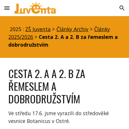
Skip to main content
Skip to navigation
2025 :
ZŠ Juventa
>
Články Archiv
>
Články
2025/2026
>
Cesta 2. A a 2. B za řemeslem a
dobrodružstvím
CESTA 2. A A 2. B ZA
ŘEMESLEM A
DOBRODRUŽSTVÍM
Ve středu 17.6. jsme vyrazili do středověké
vesnice Botanicus v Ostré.