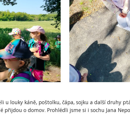
li u louky káně, poštolku, čápa, sojku a další druhy 
dé přijdou o domov. Prohlédli jsme si i sochu Jana Nep