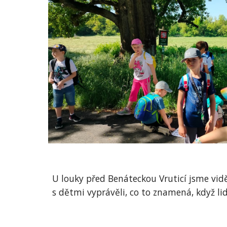
U louky před Benáteckou Vruticí jsme vidě
s dětmi vyprávěli, co to znamená, když li