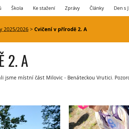
ů
Škola
Ke stažení
Zprávy
Články
Den s 
ip to main content
Skip to navigat
y 2025/2026
>
Cvičení v přírodě 2. A
 2. A
 jsme místní část Milovic - Benáteckou Vrutici. Pozorov