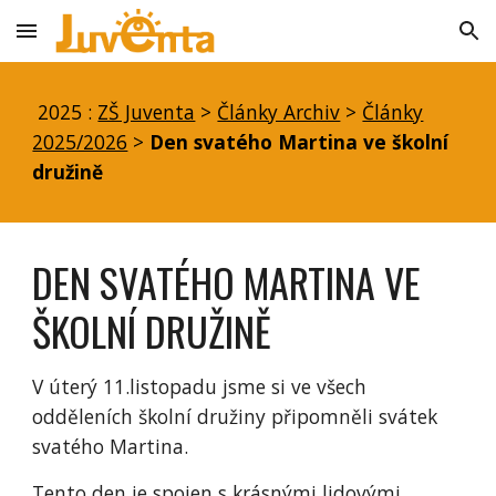
Skip to main content
Skip to navigation
2025 :
ZŠ Juventa
>
Články Archiv
>
Články
2025/2026
>
Den svatého Martina ve školní
družině
DEN SVATÉHO MARTINA VE
ŠKOLNÍ DRUŽINĚ
V úterý 11.listopadu jsme si ve všech
odděleních školní družiny připomněli svátek
svatého Martina.
Tento den je spojen s krásnými lidovými