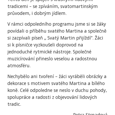
tradicemi – se zpíváním, svatomartinským
průvodem, i dobrým jídlem.
V rámci odpoledního programu jsme si se žáky
povídali o příběhu svatého Martina a společně
si zazpívali píseň ,, Svatý Martin přijíždí“. Žáci
si k písničce vyzkoušeli doprovod na
jednoduché rytmické nástroje. Společné
muzicírování přineslo veselou a radostnou
atmosféru.
Nechybělo ani tvoření – žáci vyráběli obrázky a
dekorace s motivem svatého Martina a bílého
koně. Celé odpoledne se neslo v duchu pohody,
spolupráce a radosti z objevování lidových
tradic.
Petra Strnadová