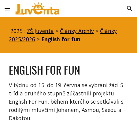
Skip to main content
Skip to navigation
2025 :
ZŠ Juventa
>
Články Archiv
>
Články
2025/2026
>
English for fun
ENGLISH FOR FUN
V týdnu od 15. do 19. června se vybraní žáci 5.
tříd a druhého stupně zúčastnili projektu
English For Fun, během kterého se setkávali s
rodilými mluvčími Johanem, Asmou, Saeou a
Dakotou.