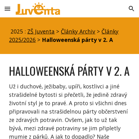
Skip to main content
Skip to navigation
2025 :
ZŠ Juventa
>
Články Archiv
>
Články
2025/2026
>
Halloweenská párty v 2. A
HALLOWEENSKÁ PÁRTY V 2. A
Už i duchové, ježibaby, upíři, kostlivci a jiné
strašidelné bytosti si přečetli, že jedině zdravý
životní styl je to pravé. A proto si všichni dnes
připravovali na strašidelnou párty občerstvení
ze zdravých potravin. Ovšem, jak to už tak
bývá, mezi zdravé potraviny se jim připletly
mumie z párků. A jak to dopadlo? Naše