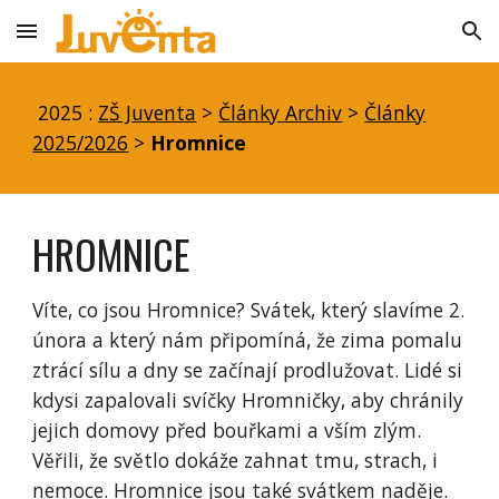
Skip to main content
Skip to navigation
2025 :
ZŠ Juventa
>
Články Archiv
>
Články
2025/2026
>
Hromnice
HROMNICE
Víte, co jsou Hromnice? Svátek, který slavíme 2.
února a který nám připomíná, že zima pomalu
ztrácí sílu a dny se začínají prodlužovat. Lidé si
kdysi zapalovali svíčky Hromničky, aby chránily
jejich domovy před bouřkami a vším zlým.
Věřili, že světlo dokáže zahnat tmu, strach, i
nemoce. Hromnice jsou také svátkem naděje.