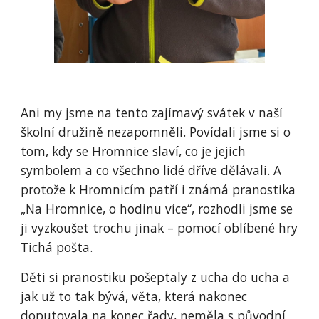
Ani my jsme na tento zajímavý svátek v naší
školní družině nezapomněli. Povídali jsme si o
tom, kdy se Hromnice slaví, co je jejich
symbolem a co všechno lidé dříve dělávali. A
protože k Hromnicím patří i známá pranostika
„Na Hromnice, o hodinu více“, rozhodli jsme se
ji vyzkoušet trochu jinak – pomocí oblíbené hry
Tichá pošta.
Děti si pranostiku pošeptaly z ucha do ucha a
jak už to tak bývá, věta, která nakonec
doputovala na konec řady, neměla s původní