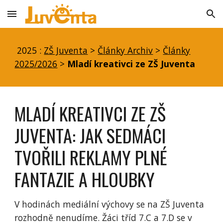
Skip to main content
Skip to navigation
2025 :
ZŠ Juventa
>
Články Archiv
>
Články
2025/2026
>
Mladí kreativci ze ZŠ Juventa
MLADÍ KREATIVCI ZE ZŠ
JUVENTA: JAK SEDMÁCI
TVOŘILI REKLAMY PLNÉ
FANTAZIE A HLOUBKY
V hodinách mediální výchovy se na ZŠ Juventa
rozhodně nenudíme. Žáci tříd 7.C a 7.D se v