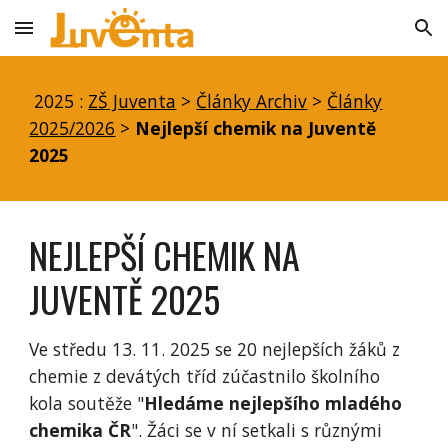
Skip to main content
Skip to navigation
2025 :
ZŠ Juventa
>
Články Archiv
>
Články
2025/2026
>
Nejlepší chemik na Juventě
2025
NEJLEPŠÍ CHEMIK NA
JUVENTĚ 2025
Ve středu 13. 11. 2025 se 20 nejlepších žáků z
chemie z devátých tříd zúčastnilo školního
kola soutěže "
Hledáme nejlepšího mladého
chemika ČR
". Žáci se v ní setkali s různými