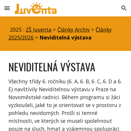
Skip to main content
Skip to navigation
2025 :
ZŠ Juventa
>
Články Archiv
>
Články
2025/2026
>
Neviditelná výstava
NEVIDITELNÁ VÝSTAVA
Všechny třídy 6. ročníku (6. A, 6. B, 6. C, 6. D a 6.
E) navštívily Neviditelnou výstavu v Praze na
Novoměstské radnici. Během programu si žáci
vyzkoušeli, jaké to je orientovat se v prostoru z
pohledu nevidomých. Prošli si temné
místnosti, ve kterých se museli spolehnout
pouze na sluch, hmat a vzájemnou spolupráci.