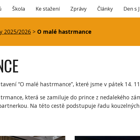
ů
Škola
Ke stažení
Zprávy
Články
Den s 
ip to main content
Skip to navigat
y 2025/2026
>
O malé hastrmance
NCE
avení “O malé hastrmance”, které jsme v pátek 14. 11. 
trmance, která se zamiluje do prince z nedalekého zá
artnerkou. Na této cestě podstupuje řadu kouzelných 