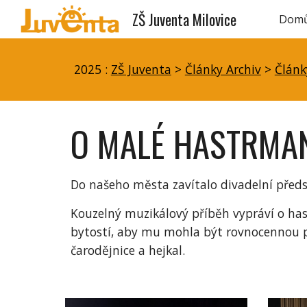
ZŠ Juventa Milovice
Dom
Sk
2025 :
ZŠ Juventa
>
Články Archiv
>
Článk
O MALÉ HASTRMA
Do našeho města zavítalo divadelní předst
Kouzelný muzikálový příběh vypráví o has
bytostí, aby mu mohla být rovnocennou p
čarodějnice a hejkal.