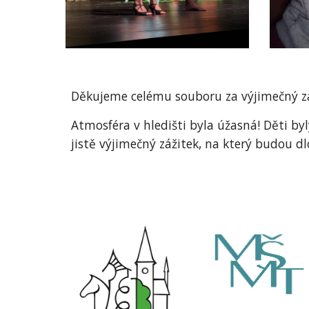
Děkujeme celému souboru za výjimečný zá
Atmosféra v hledišti byla úžasná! Děti byl
jistě výjimečný zážitek, na který budou 