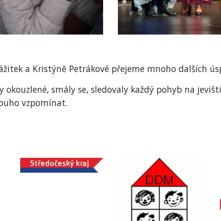
žitek a Kristýně Petrákové přejeme mnoho dalších úsp
y okouzlené, smály se, sledovaly každý pohyb na jevišti 
dlouho vzpomínat.