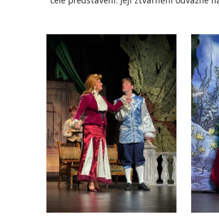
celé představení. Její ztvárnění odvážné h