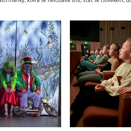
astrmanky, která se nevzdává snu, stát se člověkem, do