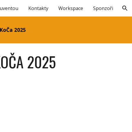
Juventou
Kontakty
Workspace
Sponzoři
ion
yKoČa 2025
KOČA 2025