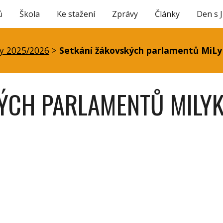
ů
Škola
Ke stažení
Zprávy
Články
Den s 
ip to main content
Skip to navigat
y 2025/2026
>
Setkání žákovských parlamentů MiL
ÝCH PARLAMENTŮ MILY