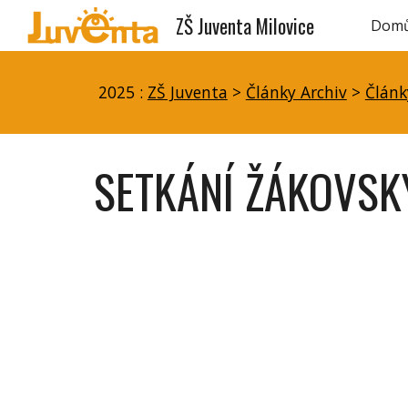
ZŠ Juventa Milovice
Dom
Sk
2025 :
ZŠ Juventa
>
Články Archiv
>
Článk
SETKÁNÍ ŽÁKOVSK