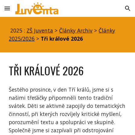
Skip to main content
Skip to navigation
2025 :
ZŠ Juventa
>
Články Archiv
>
Články
2025/2026
>
Tři králové 2026
TŘI KRÁLOVÉ 2026
Šestého prosince, v den Tří králů, jsme si s
našimi třeťáčky připomněli tento tradiční
svátek. Děti se aktivně zapojily do tematických
činností, při kterých rozvíjely kritické myšlení,
porozumění textu a spolupráci ve skupině.
Společně jsme si zazpívali při odstrojování