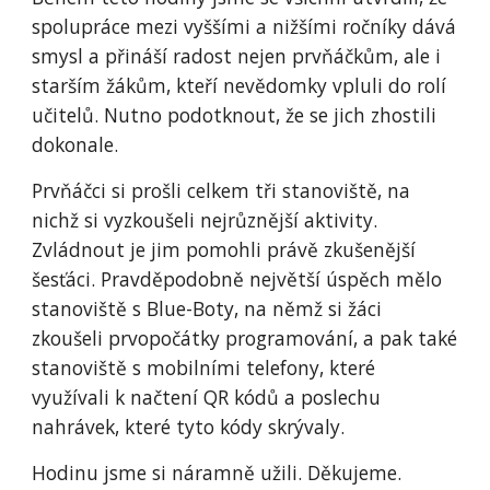
spolupráce mezi vyššími a nižšími ročníky dává
smysl a přináší radost nejen prvňáčkům, ale i
starším žákům, kteří nevědomky vpluli do rolí
učitelů. Nutno podotknout, že se jich zhostili
dokonale.
Prvňáčci si prošli celkem tři stanoviště, na
nichž si vyzkoušeli nejrůznější aktivity.
Zvládnout je jim pomohli právě zkušenější
šesťáci. Pravděpodobně největší úspěch mělo
stanoviště s Blue-Boty, na němž si žáci
zkoušeli prvopočátky programování, a pak také
stanoviště s mobilními telefony, které
využívali k načtení QR kódů a poslechu
nahrávek, které tyto kódy skrývaly.
Hodinu jsme si náramně užili. Děkujeme.