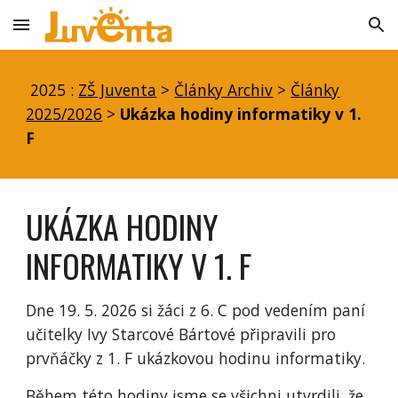
Skip to main content
Skip to navigation
2025 :
ZŠ Juventa
>
Články Archiv
>
Články
2025/2026
>
Ukázka hodiny informatiky v 1.
F
UKÁZKA HODINY
INFORMATIKY V 1. F
Dne 19. 5. 2026 si žáci z 6. C pod vedením paní
učitelky Ivy Starcové Bártové připravili pro
prvňáčky z 1. F ukázkovou hodinu informatiky.
Během této hodiny jsme se všichni utvrdili, že