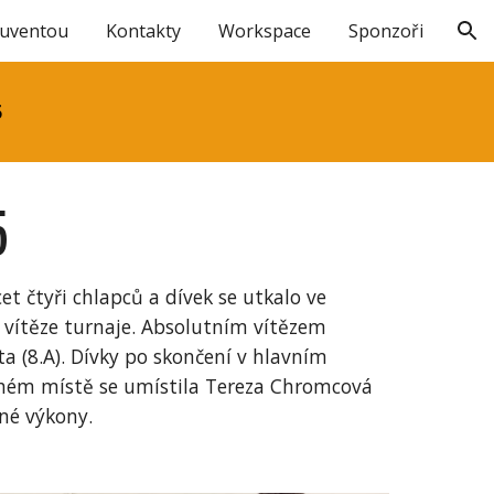
Juventou
Kontakty
Workspace
Sponzoři
ion
5
5
et čtyři chlapců a dívek se utkalo ve
 vítěze turnaje. Absolutním vítězem
lta (8.A). Dívky po skončení v hlavním
ruhém místě se umístila Tereza Chromcová
né výkony.