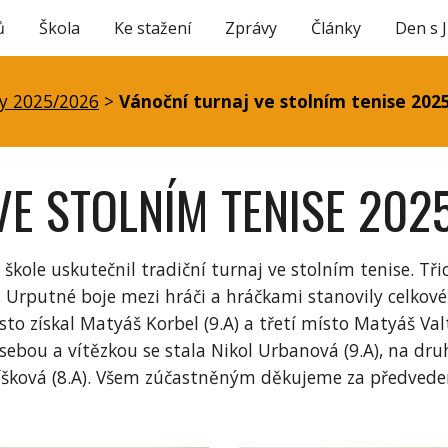
ů
Škola
Ke stažení
Zprávy
Články
Den s 
ip to main content
Skip to navigat
y 2025/2026
>
Vánoční turnaj ve stolním tenise 202
VE STOLNÍM TENISE 202
škole uskutečnil tradiční turnaj ve stolním tenise. Třic
Urputné boje mezi hráči a hráčkami stanovily celkové
místo získal Matyáš Korbel (9.A) a třetí místo Matyáš Va
sebou a vítězkou se stala Nikol Urbanová (9.A), na d
 Píšková (8.A). Všem zúčastněným děkujeme za předvede