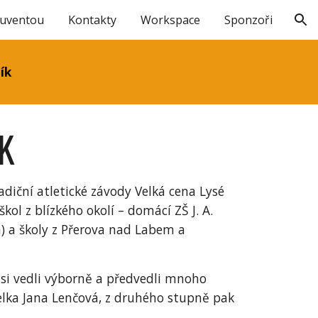
Juventou
Kontakty
Workspace
Sponzoři
ion
ík
K
diční atletické závody Velká cena Lysé
ol z blízkého okolí – domácí ZŠ J. A.
) a školy z Přerova nad Labem a
 si vedli výborně a předvedli mnoho
elka Jana Lenčová, z druhého stupně pak