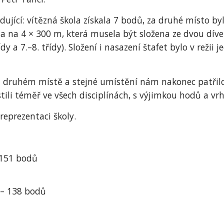
dující: vítězná škola získala 7 bodů, za druhé místo b
a na 4 × 300 m, která musela být složena ze dvou dív
třídy a 7.–8. třídy). Složení i nasazení štafet bylo v reži
m druhém místě a stejné umístění nám nakonec patřilo 
tili téměř ve všech disciplínách, s výjimkou hodů a vrh
eprezentaci školy.
 151 bodů
 – 138 bodů