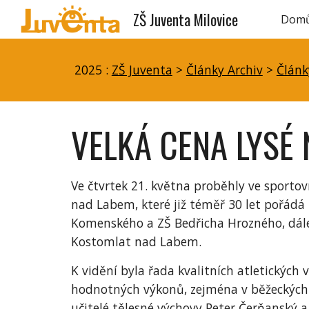
ZŠ Juventa Milovice
Dom
Sk
2025 :
ZŠ Juventa
>
Články Archiv
>
Článk
VELKÁ CENA LYSÉ 
Ve čtvrtek 21. května proběhly ve sportov
nad Labem, které již téměř 30 let pořádá m
Komenského a ZŠ Bedřicha Hrozného, dále 
Kostomlat nad Labem.
K vidění byla řada kvalitních atletických
hodnotných výkonů, zejména v běžeckých d
učitelé tělesné výchovy Peter Čerňanský a