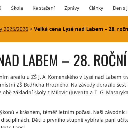
ů
Škola
Ke stažení
Zprávy
Články
Den s 
ip to main content
Skip to navigat
y 2025/2026
>
Velká cena Lysé nad Labem – 28. ročn
NAD LABEM – 28. ROČNÍ
ním areálu u ZŠ J. A. Komenského v Lysé nad Labem tra
ístní ZŠ Bedřicha Hrozného. Na závody dorazilo šest šk
obě základní školy z Milovic (Juventa a T. G. Masaryka
 výkonů v krásném, téměř letním počasí. Naši závodníci
isciplínách. Děti z prvního stupně vybírala paní učit
 Petr Tancl.