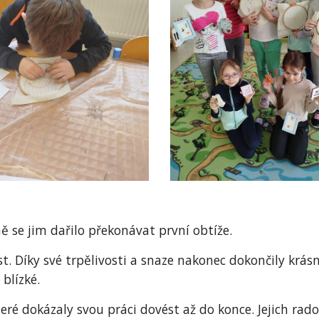
ě se jim dařilo překonávat první obtíže.
t. Díky své trpělivosti a snaze nakonec dokončily krás
blízké.
é dokázaly svou práci dovést až do konce. Jejich rado