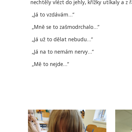
nechtěly vlézt do jehly, křížky utíkaly a z 
„Já to vzdávám…“
„Mně se to zašmodrchalo…“
„Já už to dělat nebudu…“
„Já na to nemám nervy…“
„Mě to nejde…“