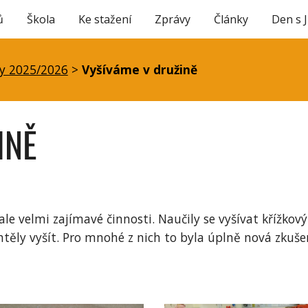
ů
Škola
Ke stažení
Zprávy
Články
Den s 
ip to main content
Skip to navigat
y 2025/2026
>
Vyšíváme v družině
INĚ
 ale velmi zajímavé činnosti. Naučily se vyšívat křížk
chtěly vyšít. Pro mnohé z nich to byla úplně nová zkuše