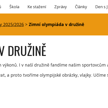
ů
Škola
Ke stažení
Zprávy
Články
Den s 
ip to main content
Skip to navigat
y 2025/2026
>
Zimní olympiáda v družině
V DRUŽINĚ
h výkonů. I v naší družině fandíme našim sportovcům a
at, a proto tvoříme olympijské obrázky, vlajky. Učíme se