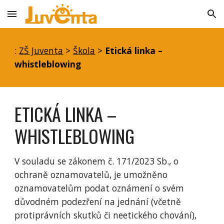
Skip to main content
Skip to navigation
:
ZŠ Juventa
>
Škola
>
Etická linka –
whistleblowing
ETICKÁ LINKA –
WHISTLEBLOWING
V souladu se zákonem č. 171/2023 Sb., o
ochraně oznamovatelů, je umožněno
oznamovatelům podat oznámení o svém
důvodném podezření na jednání (včetně
protiprávních skutků či neetického chování),