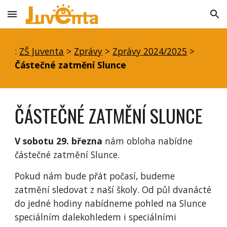
Skip to main content
Skip to navigation
:
ZŠ Juventa
>
Zprávy
>
Zprávy 2024/2025
>
Částečné zatmění Slunce
ČÁSTEČNÉ ZATMĚNÍ SLUNCE
V sobotu 29. března
nám obloha nabídne
částečné zatmění Slunce.
Pokud nám bude přát počasí, budeme
zatmění sledovat z naší školy. Od půl dvanácté
do jedné hodiny nabídneme pohled na Slunce
speciálním dalekohledem i speciálními