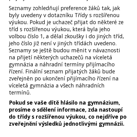
Seznamy zohledňují preference žáků tak, jak
byly uvedeny v dotazníku Třídy s rozšířenou
výukou. Pokud je uchazeč přijat do některé ze
tříd s rozšířenou výukou, která byla jeho
volbou číslo 1, a dělal zkoušky i do jiných tříd,
jeho číslo již není v jiných třídách uvedeno.
Seznamy se ještě budou měnit v návaznosti
na přijetí některých uchazečů na víceletá
gymnázia a náhradní termíny přijímacího
řízení. Finální seznam přijatých žáků bude
zveřejněn po ukončení přijímacího řízení na
víceletá gymnázia a všech náhradních
termínů.
Pokud se vaše dítě hlásilo na gymnázium,
prosíme o sdělení informace, zda nastoupí
do třídy s rozšířenou výukou, co nejdříve po
zveřejnění výsledků jednotlivými gymnázii.