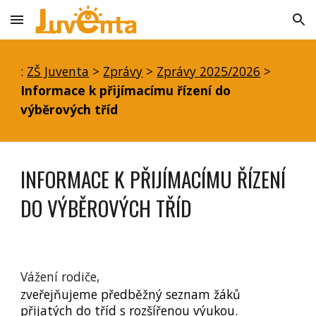
Skip to main content
Skip to navigation
:
ZŠ Juventa
>
Zprávy
>
Zprávy 2025/2026
>
Informace k přijímacímu řízení do
výběrových tříd
INFORMACE K PŘIJÍMACÍMU ŘÍZENÍ
DO VÝBĚROVÝCH TŘÍD
Vážení rodiče,
z
veřejňujeme předběžný seznam žáků
přijatých do tříd s rozšířenou výukou.