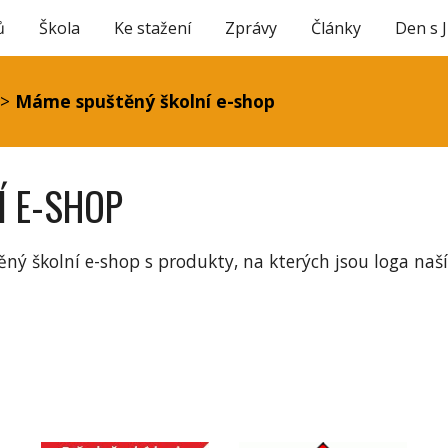
ů
Škola
Ke stažení
Zprávy
Články
Den s 
ip to main content
Skip to navigat
>
Máme spuštěný školní e-shop
Í E-SHOP
ěný školní e-shop s produkty, na kterých jsou loga naš