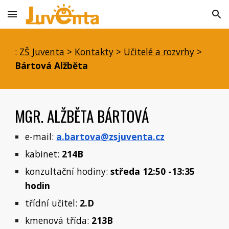
Skip to main content
Skip to navigation
:
ZŠ Juventa
>
Kontakty
>
Učitelé a rozvrhy
>
Bártová Alžběta
MGR. ALŽBĚTA BÁRTOVÁ
e-mail:
a.bartova@zsjuventa.cz
kabinet:
214B
konzultační hodiny:
středa 12:50 -13:35
hodin
třídní učitel:
2.D
kmenová třída:
213B