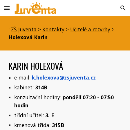
Skip to main content
Skip to navigation
:
ZŠ Juventa
>
Kontakty
>
Učitelé a rozvrhy
>
Holexová Karin
KARIN HOLEXOVÁ
e-mail:
k.holexova@zsjuventa.cz
kabinet:
314B
konzultační hodiny:
pondělí 07:20 - 07:50
hodin
třídní učitel:
3. E
kmenová třída:
315B