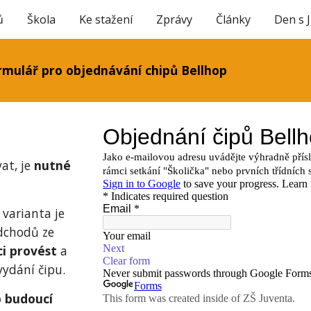
ů
Škola
Ke stažení
Zprávy
Články
Den s 
ip to main content
Skip to navigat
rmulář pro objednávání chipů Bellhop
at, je
nutné
 varianta je
dchodů ze
ci provést
a
vydání čipu.
 budoucí