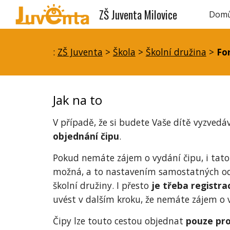
ZŠ Juventa Milovice
Dom
Sk
:
ZŠ Juventa
>
Škola
>
Školní družina
>
Fo
Jak na to
V
případě, že si budete Vaše dítě vyzvedáv
objednání čipu
.
Pokud nemáte zájem o vydání čipu, i tato
možná, a to nastavením samostatných o
školní družiny. I přesto
je třeba registra
uvést v dalším kroku, že nemáte zájem o 
Čipy lze touto cestou objednat
pouze pro