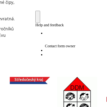
né čipy,
evratná.
ročníků
Evu